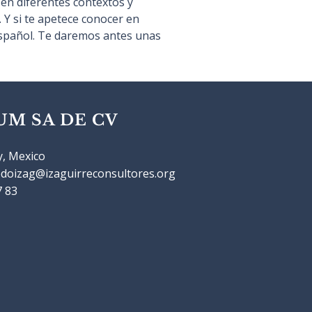
en diferentes contextos y 
 Y si te apetece conocer en 
 español. Te daremos antes unas 
UM SA DE CV
y, Mexico
edoizag@izaguirreconsultores.org
7 83