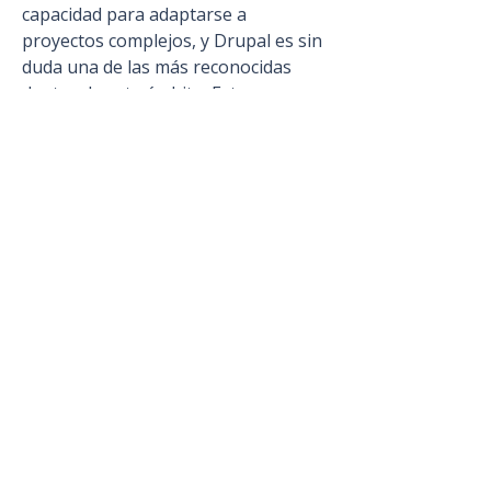
capacidad para adaptarse a 
proyectos complejos, y Drupal es sin 
duda una de las más reconocidas 
dentro de este ámbito. Esta 
herramienta de gestión de 
contenidos es ideal para quienes 
buscan soluciones a medida, capaces 
de evolucionar con el tiempo y de 
responder a las exigencias de 
usuarios avanzados o de empresas 
con estructuras más técnicas. En ese 
contexto, el desarrollo web Drupal 
se ha consolidado como una 
alternativa de alto nivel, 
especialmente indicada para 
portales institucionales, intranets, 
plataformas educativas, medios de 
comunicación o tiendas online con 
flujos de trabajo personalizados. Su 