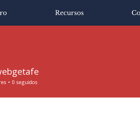
ro
Recursos
Co
ebgetafe
res
0
seguidos