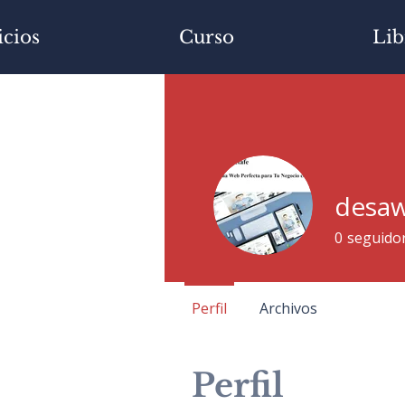
icios
Curso
Lib
desaw
0
seguido
Perfil
Archivos
Perfil